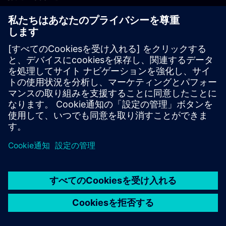
PLM製品のお問い合わせ
EDA製品のお問い合わせ
世界各地の事業拠点
サポート・センター
ご意見・ご要望
違法コピーの連絡先
© Siemens
2026
利用条件
プライバシーポリシー
Cookieについて
デジ
タル・ミレニアム著作権法 (DMCA)
内部通報