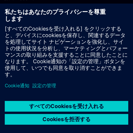
PLM製品のお問い合わせ
EDA製品のお問い合わせ
世界各地の事業拠点
サポート・センター
ご意見・ご要望
違法コピーの連絡先
© Siemens
2026
利用条件
プライバシーポリシー
Cookieについて
デジ
タル・ミレニアム著作権法 (DMCA)
内部通報