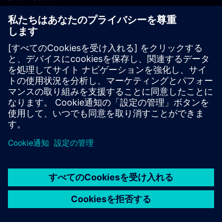
PLM製品のお問い合わせ
EDA製品のお問い合わせ
世界各地の事業拠点
サポート・センター
ご意見・ご要望
違法コピーの連絡先
© Siemens
2026
利用条件
プライバシーポリシー
Cookieについて
デジ
タル・ミレニアム著作権法 (DMCA)
内部通報