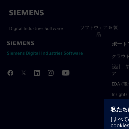
Siemens
ソフトウェア & 製
Digital Industries Software
品
ポート
Siemens Digital Industries Software
クラウ
設計、製
ア
EDA 
Insights
Mendix