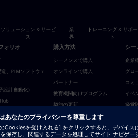
ソリューション & サービ
業
トレーニング & サポー
ス
界
ト
フォリオ
購入方法
シー
ド
シーメンスで購入
企業
造、PLMソフトウェ
オンラインで購入
グロ
パートナー
コミ
(電子設計自動化)
教育機関向けプログラム
イベ
 Hub
契約の更新
経営
返金ポリシー
ニュ
トラ
ティ