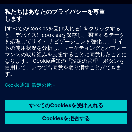
PLM製品のお問い合わせ
EDA製品のお問い合わせ
世界各地の事業拠点
サポート・センター
ご意見・ご要望
違法コピーの連絡先
© Siemens
2026
利用条件
プライバシーポリシー
Cookieについて
デジ
タル・ミレニアム著作権法 (DMCA)
内部通報