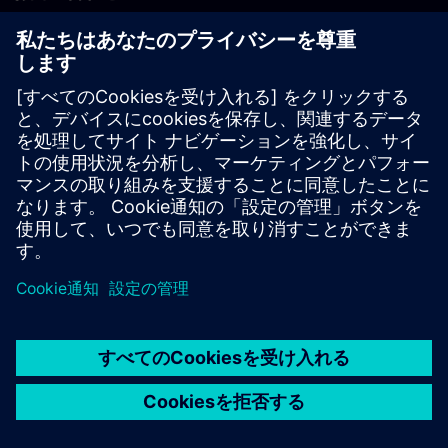
PLM製品のお問い合わせ
EDA製品のお問い合わせ
世界各地の事業拠点
サポート・センター
ご意見・ご要望
違法コピーの連絡先
© Siemens
2026
利用条件
プライバシーポリシー
Cookieについて
デジ
タル・ミレニアム著作権法 (DMCA)
内部通報