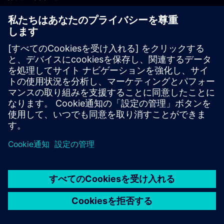
PLM製品のお問い合わせ
EDA製品のお問い合わせ
世界各地の事業拠点
サポート・センター
ご意見・ご要望
違法コピーの連絡先
© Siemens
2026
利用条件
プライバシーポリシー
Cookieについて
デジ
タル・ミレニアム著作権法 (DMCA)
内部通報