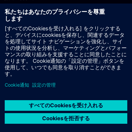
PLM製品のお問い合わせ
EDA製品のお問い合わせ
世界各地の事業拠点
サポート・センター
ご意見・ご要望
違法コピーの連絡先
© Siemens
2026
利用条件
プライバシーポリシー
Cookieについて
デジ
タル・ミレニアム著作権法 (DMCA)
内部通報