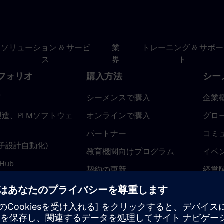
ソリューション & サービ
業
トレーニング & サポー
ス
界
ト
フォリオ
購入方法
シー
ド
シーメンスで購入
企業
造、PLMソフトウェ
オンラインで購入
グロ
パートナー
コミ
(電子設計自動化)
教育機関向けプログラム
イベ
 Hub
契約の更新
経営
返金ポリシー
ニュ
トラ
ティ