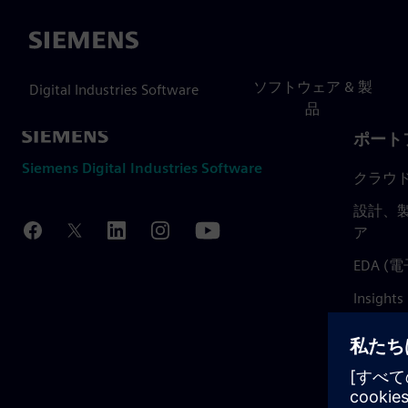
Siemens
ソフトウェア & 製
Digital Industries Software
品
ポート
Siemens Digital Industries Software
クラウ
設計、製
ア
EDA 
Insights
Mendix