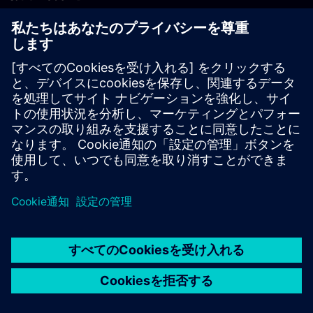
PLM製品のお問い合わせ
EDA製品のお問い合わせ
世界各地の事業拠点
サポート・センター
ご意見・ご要望
違法コピーの連絡先
© Siemens
2026
利用条件
プライバシーポリシー
Cookieについて
デジ
タル・ミレニアム著作権法 (DMCA)
内部通報