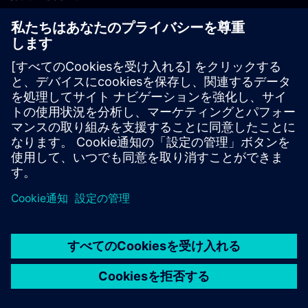
PLM製品のお問い合わせ
EDA製品のお問い合わせ
世界各地の事業拠点
サポート・センター
ご意見・ご要望
違法コピーの連絡先
© Siemens
2026
利用条件
プライバシーポリシー
Cookieについて
デジ
タル・ミレニアム著作権法 (DMCA)
内部通報