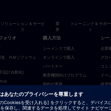
ソリューション & サービ
業
トレーニング & サポー
ス
界
ト
フォリオ
購入方法
シー
ド
シーメンスで購入
企業
造、PLMソフトウェ
オンラインで購入
グロ
パートナー
コミ
(電子設計自動化)
教育機関向けプログラム
イベ
 Hub
契約の更新
経営
返金ポリシー
ニュ
トラ
ティ