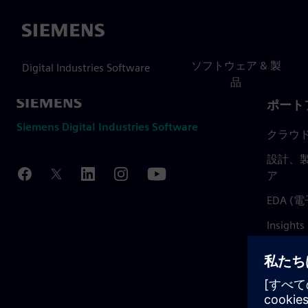
Siemens
ソフトウェア & 製
Digital Industries Software
品
ポート
Siemens Digital Industries Software
クラウ
設計、製
ア
EDA 
Insights
Mendix