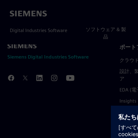
Siemens
ソフトウェア & 製
Digital Industries Software
品
ポート
Siemens Digital Industries Software
クラウ
設計、製
ア
EDA 
Insights
Mendix