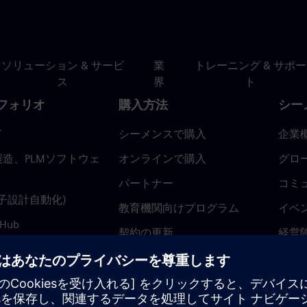
ソリューション & サービ
業
トレーニング & サポー
ス
界
ト
フォリオ
購入方法
シー
ド
シーメンスで購入
企業
造、PLMソフトウェ
オンラインで購入
グロ
パートナー
コミ
(電子設計自動化)
教育機関向けプログラム
イベ
 Hub
契約の更新
経営
返金ポリシー
ニュ
トラ
ティ