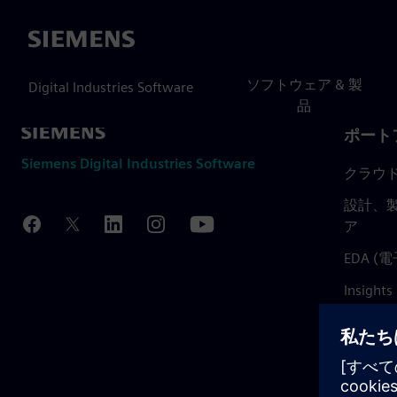
Siemens
ソフトウェア & 製
Digital Industries Software
品
ポート
Siemens Digital Industries Software
クラウ
設計、製
ア
EDA 
Insights
Mendix