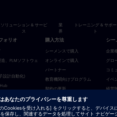
ソリューション & サービ
業
トレーニング & サポー
ス
界
ト
フォリオ
購入方法
シー
ド
シーメンスで購入
企業
造、PLMソフトウェ
オンラインで購入
グロ
パートナー
コミ
(電子設計自動化)
教育機関向けプログラム
イベ
 Hub
契約の更新
経営
返金ポリシー
ニュ
トラ
ティ