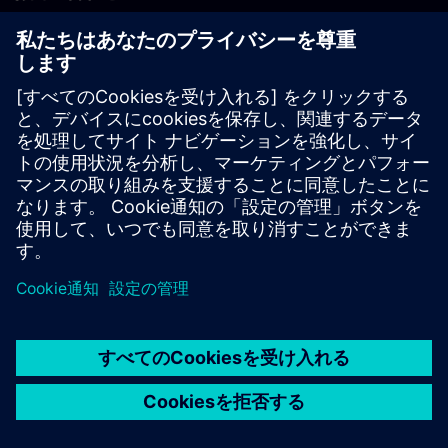
PLM製品のお問い合わせ
EDA製品のお問い合わせ
世界各地の事業拠点
サポート・センター
ご意見・ご要望
違法コピーの連絡先
© Siemens
2026
利用条件
プライバシーポリシー
Cookieについて
デジ
タル・ミレニアム著作権法 (DMCA)
内部通報