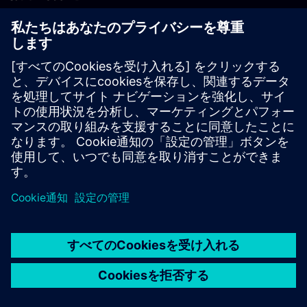
PLM製品のお問い合わせ
EDA製品のお問い合わせ
世界各地の事業拠点
サポート・センター
ご意見・ご要望
違法コピーの連絡先
© Siemens
2026
利用条件
プライバシーポリシー
Cookieについて
デジ
タル・ミレニアム著作権法 (DMCA)
内部通報