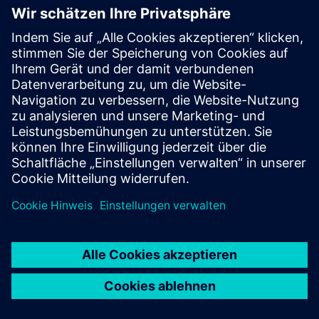
PLM – Kontaktieren Sie uns
EDA – Kontaktieren Sie uns
Standorte weltweit
Support Center
Feedback geben
Missbrauch melden
© Siemens
2026
Nutzungsbedingungen
Datenschutzerklärung
Cookie-
Erklärung
DMCA
Whistleblowing